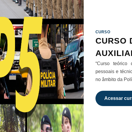
CURSO
CURSO 
AUXILIA
“Curso teórico 
pessoais e técn
no âmbito da Políc
Acessar cur