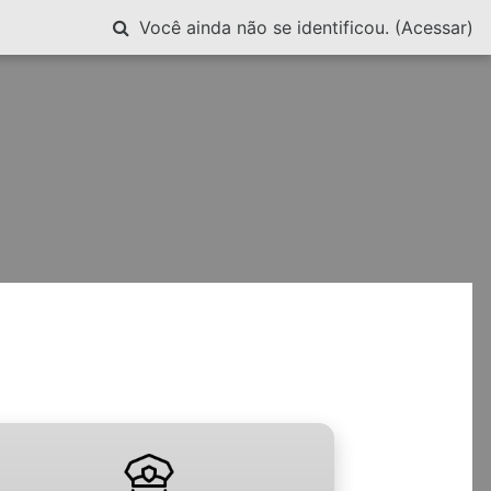
Alternar entrada de pesquisa
Você ainda não se identificou. (
Acessar
)